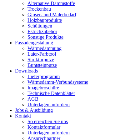
Alternative Dämmstoffe
Trockenbau
Gipser- und Malerbedarf
Holzbauprodukte
Schüttungen
Estrichzubehör
Sonstige Produkte
Fassadengestaltung
Wärmedämmung
Laier-Farbtool
Strukturputze
Buntsteinputze
Downloads
Lieferprogramm
Wärmedämm-Verbundsysteme
Imagebroschüre
Technische Datenblätter
AGB
Unterlagen anfordern
Jobs & Ausbildung
Kontakt
So erreichen Sie uns
Kontaktformular
Unterlagen anfordern
Ansprechpartner