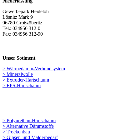
Niederlassung
Gewerbepark Heideloh
Lösnitz Mark 9
06780 Großzöberitz
Tel.: 034956 312-0
Fax: 034956 312-90
Unser Sotiment
> Wärmedämm-Verbundsystem
> Mineralwolle
> Extruder-Hartschaum
> EPS-Hartschaum
> Polyurethan-Hartschaum
> Alternative Dämmstoffe
> Trockenbau
> Gipser- und Malderbedarf