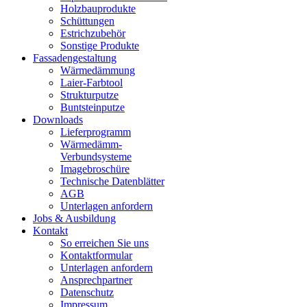
Holzbauprodukte
Schüttungen
Estrichzubehör
Sonstige Produkte
Fassadengestaltung
Wärmedämmung
Laier-Farbtool
Strukturputze
Buntsteinputze
Downloads
Lieferprogramm
Wärmedämm-
Verbundsysteme
Imagebroschüre
Technische Datenblätter
AGB
Unterlagen anfordern
Jobs & Ausbildung
Kontakt
So erreichen Sie uns
Kontaktformular
Unterlagen anfordern
Ansprechpartner
Datenschutz
Impressum